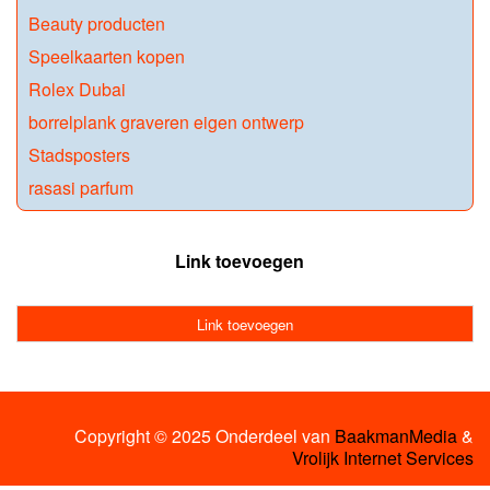
Beauty producten
Speelkaarten kopen
Rolex Dubai
borrelplank graveren eigen ontwerp
Stadsposters
rasasi parfum
Link toevoegen
Link toevoegen
Copyright © 2025 Onderdeel van
BaakmanMedia
&
Vrolijk Internet Services